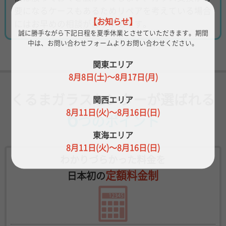
要になるケースもあるためリペアを考えている場合
【お知らせ】
にはお早めの相談がおすすめです。
誠に勝手ながら下記日程を夏季休業とさせていただきます。
期間
中は、お問い合わせフォームよりお問い合わせください。
関東エリア
8月8日(土)～8月17日(月)
くるまガラスセンターが選ばれる
関西エリア
6
8月11日(火)～8月16日(日)
つのポイント
東海エリア
8月11日(火)～8月16日(日)
わかりづらかった料金を
定額料金制
日本初の