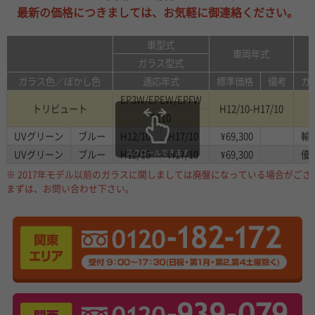
最新の価格につきましては、お気軽に御連絡ください。
車型式
車両年式
ガラス型式
ガラス色／ぼかし色
適応年式
標準価格
備考
ガ
EP3W/EPEW/EPFW
トリビュート
H12/10-H17/10
E110
UVグリーン
ブルー
H12/10
H17/10
¥69,300
輸
UVグリーン
ブルー
H12/10
スクロールできます
H17/10
¥69,300
優
※ 2017年モデル以前のガラスに関しましては廃盤になっている場合がござ
まずは、お問い合わせ下さい。