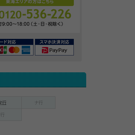
タ行
ナ行
ワ行