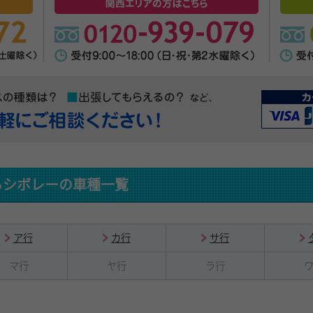
るシボレーの車種一覧
ア行
カ行
サ行
マ行
ヤ行
ラ行