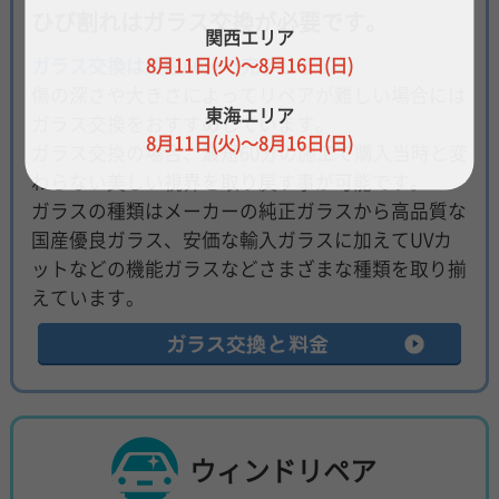
ひび割れはガラス交換が必要です。
関西エリア
8月11日(火)～8月16日(日)
ガラス交換は最短60分で完了します
傷の深さや大きさによってリペアが難しい場合には
東海エリア
ガラス交換をおすすめしています。
8月11日(火)～8月16日(日)
ガラス交換の場合、最短60分の施工で購入当時と変
わらない美しい視界を取り戻す事が可能です。
ガラスの種類はメーカーの純正ガラスから高品質な
国産優良ガラス、安価な輸入ガラスに加えてUVカ
ットなどの機能ガラスなどさまざまな種類を取り揃
えています。
ウィンドリペア