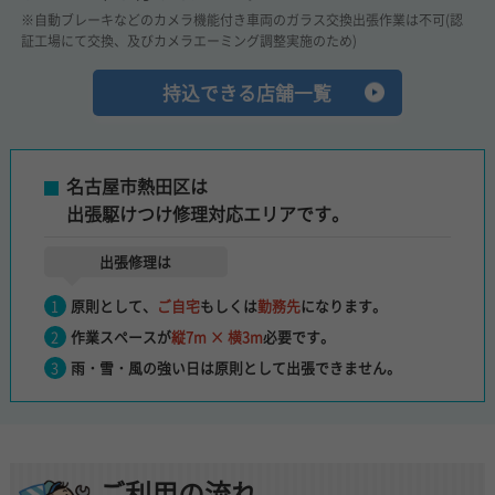
※自動ブレーキなどのカメラ機能付き車両のガラス交換出張作業は不可(認
証工場にて交換、及びカメラエーミング調整実施のため)
持込できる店舗一覧
名古屋市熱田区は
出張駆けつけ修理対応エリアです。
出張修理は
原則として、
ご自宅
もしくは
勤務先
になります。
作業スペースが
縦7m × 横3m
必要です。
雨・雪・風の強い日は
原則として出張できません。
ご利用の流れ