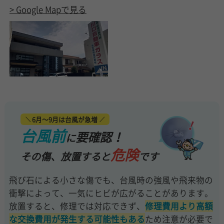
> Google Mapで見る
6月～9月は台風が急増
台風前
要確認！
に
危険
その傷、放置すると
です
飛び石による小さな傷でも、台風時の強風や飛来物の
衝撃によって、一気にヒビが広がることがあります。
放置すると、修理では対応できず、
修理費用より高額
な交換費用が発生する可能性もある
ため注意が必要で