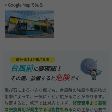
> Google Mapで見る
6月～9月は台風が急増
台風前
要確認！
に
危険
その傷、放置すると
です
飛び石による小さな傷でも、台風時の強風や飛来物の
衝撃によって、一気にヒビが広がることがあります。
放置すると、修理では対応できず、
修理費用より高額
な交換費用が発生する可能性もある
ため注意が必要で