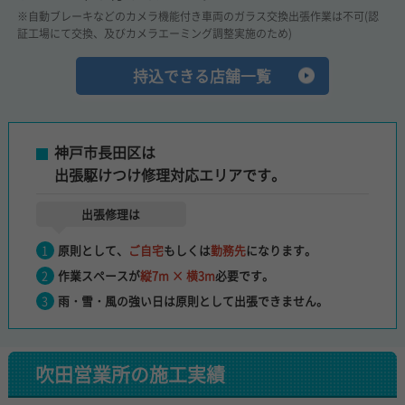
※自動ブレーキなどのカメラ機能付き車両のガラス交換出張作業は不可(認
証工場にて交換、及びカメラエーミング調整実施のため)
持込できる店舗一覧
神戸市長田区は
出張駆けつけ修理対応エリアです。
出張修理は
原則として、
ご自宅
もしくは
勤務先
になります。
作業スペースが
縦7m × 横3m
必要です。
雨・雪・風の強い日は
原則として出張できません。
吹田営業所の施工実績